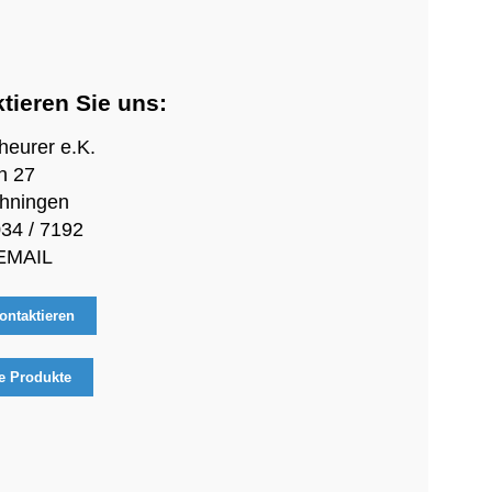
tieren Sie uns:
heurer e.K.
n 27
hningen
34 / 7192
 EMAIL
ontaktieren
e Produkte