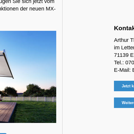
ugen Sie sich jetzt vom
nktionen der neuen MX-
Kontak
Arthur T
im Lette
71139 E
Tel.:
070
E-Mail:
Jetzt k
Weiter