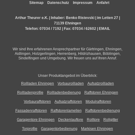
Sitemap
Datenschutz
Impressum
Anfahrt
Arthur Theurer e.K. | Inhaber: Benko Ristevski | im Letten 27 |
71139 Ehningen
Telefon:
07034 / 7192
| Fax: 07034 / 62602 | EMAIL
Wir sind Ihre erfahrenen Ansprechpartner für Gärtringen, Ehningen,
Aidlingen, Holzgerlingen, Herrenberg, Hildrizhausen, Böblingen,
Sindelfingen und Umgebung. Wir freuen uns auf Ihren Anruf.
Unser Produktangebot im Überblick:
Rollladen Ehningen
Vorbaurollladen
Aufsatzrollladen
Rollladenprofile
Rollladenbedienung
Raffstoren Ehningen
Vorbauraffstoren
Aufsatzraffstoren
Modulraffstoren
Fassadenraffstoren
Raffstorenlamellen
Raffstorenbedienung
Garagentore Ehningen
Deckenlauftore
Rolltore
Rollgitter
Torprofile
Garagentorbedienung
Markisen Ehningen