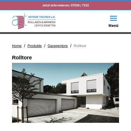
Jetzt informieren:
07034 / 7192
Toggle na
Menü
/
/
/
Home
Produkte
Garagentore
Rolltore
Rolltore